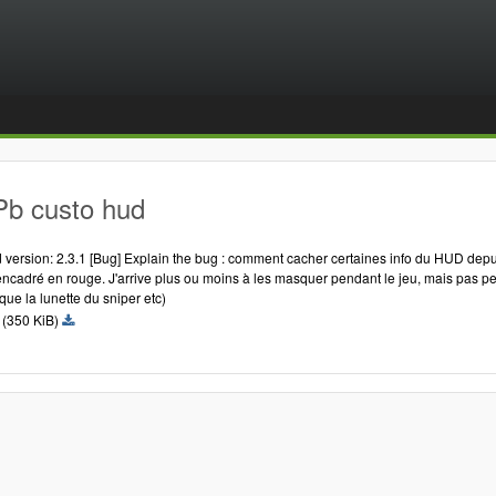
Pb custo hud
version: 2.3.1 [Bug] Explain the bug : comment cacher certaines info du HUD depuis 
encadré en rouge. J'arrive plus ou moins à les masquer pendant le jeu, mais pas 
que la lunette du sniper etc)
g
(350 KiB)