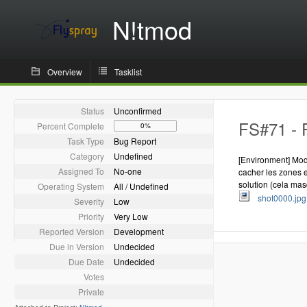
N!tmod
Overview
Tasklist
Status
Unconfirmed
FS#71 - 
Percent Complete
0%
Task Type
Bug Report
Category
Undefined
[Environment] Mod 
Assigned To
No-one
cacher les zones 
solution (cela mas
Operating System
All / Undefined
shot0000.jp
Severity
Low
Priority
Very Low
Reported Version
Development
Due in Version
Undecided
Due Date
Undecided
Votes
Private