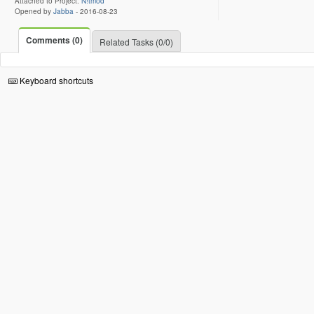
Attached to Project:
N!tmod
Opened by
Jabba
-
2016-08-23
Comments (0)
Related Tasks (0/0)
Keyboard shortcuts