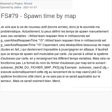
Attached to Project:
N!tmod
Opened by
Jabba
-
2021-01-07
FS#79 - Spawn time by map
Je vois que tu es de nouveau actif (bonne année), donc je te soumets ma
problématique. Actuellement, tu peux définir les temps de spawn manuellement
avec ces variables : //Allied team respawn time in milliseconds set
g_userAlliedRespawnTime "15" //Allied team respawn time in milliseconds set
g_userAxisRespawnTime "15" Cependant, cela déséquilibre beaucoup de maps
(toutes en fait..) qui deviennent impossible à jouer/gagner en attaque. Il faudrait
que ce temps de spawn soit modulable par carte. J'ai pensé à utilisé le système
d'autoexec par carte, en y renseignant les différent temps variables. Mais cela ne
fonctionne pas. Le format du nom du fichier d'autoexec par map est le suivant :
autoexec_[NOM_DU_FICHIER_MAP_PK3].cfg Exemple : autoexec_caen2.cfg =
execute automatiquement cette cfg au lancement de la map caen2.pk3 Ce
système fonctionne côté client, je ne sais pas si ce serait applicable sur le
serveur.. Mais ce serait vraiment bien. Merci.