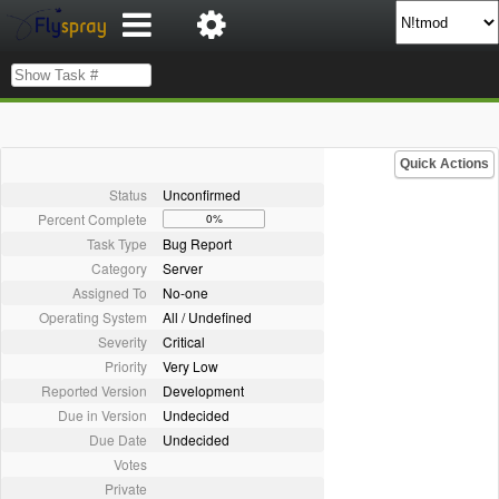
Quick Actions
Status
Unconfirmed
Percent Complete
0%
Task Type
Bug Report
Category
Server
Assigned To
No-one
Operating System
All / Undefined
Severity
Critical
Priority
Very Low
Reported Version
Development
Due in Version
Undecided
Due Date
Undecided
Votes
Private