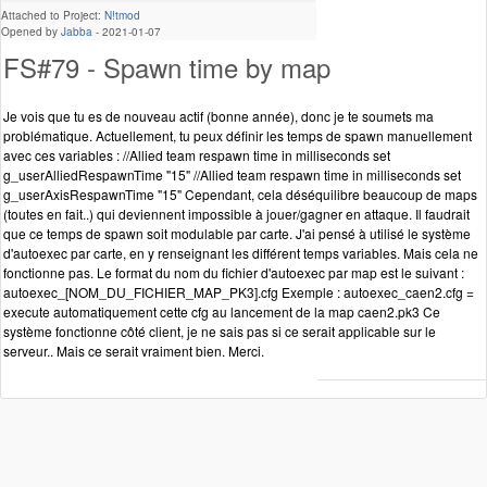
Attached to Project:
N!tmod
Opened by
Jabba
-
2021-01-07
FS#79 - Spawn time by map
Je vois que tu es de nouveau actif (bonne année), donc je te soumets ma
problématique. Actuellement, tu peux définir les temps de spawn manuellement
avec ces variables : //Allied team respawn time in milliseconds set
g_userAlliedRespawnTime "15" //Allied team respawn time in milliseconds set
g_userAxisRespawnTime "15" Cependant, cela déséquilibre beaucoup de maps
(toutes en fait..) qui deviennent impossible à jouer/gagner en attaque. Il faudrait
que ce temps de spawn soit modulable par carte. J'ai pensé à utilisé le système
d'autoexec par carte, en y renseignant les différent temps variables. Mais cela ne
fonctionne pas. Le format du nom du fichier d'autoexec par map est le suivant :
autoexec_[NOM_DU_FICHIER_MAP_PK3].cfg Exemple : autoexec_caen2.cfg =
execute automatiquement cette cfg au lancement de la map caen2.pk3 Ce
système fonctionne côté client, je ne sais pas si ce serait applicable sur le
serveur.. Mais ce serait vraiment bien. Merci.