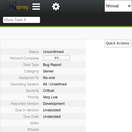
Quick Actions
Status
Unconfirmed
Percent Complete
0%
Task Type
Bug Report
Category
Server
Assigned To
No-one
Operating System
All / Undefined
Severity
Critical
Priority
Very Low
Reported Version
Development
Due in Version
Undecided
Due Date
Undecided
Votes
Private