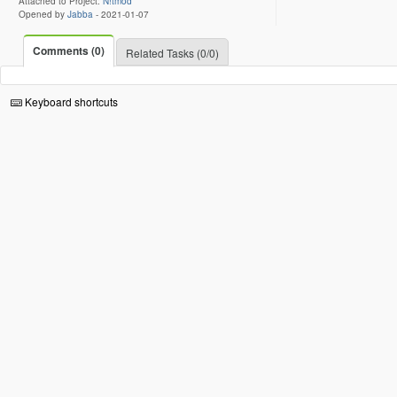
Attached to Project:
N!tmod
Opened by
Jabba
-
2021-01-07
Comments (0)
Related Tasks (0/0)
Keyboard shortcuts