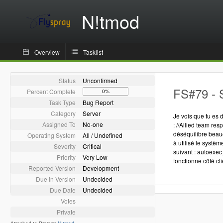
N!tmod
Overview
Tasklist
Status
Unconfirmed
FS#79 - 
Percent Complete
0%
Task Type
Bug Report
Category
Server
Je vois que tu es
Assigned To
No-one
: //Allied team r
déséquilibre beauc
Operating System
All / Undefined
à utilisé le systè
Severity
Critical
suivant : autoex
Priority
Very Low
fonctionne côté cli
Reported Version
Development
Due in Version
Undecided
Due Date
Undecided
Votes
Private