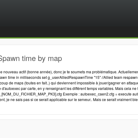
Spawn time by map
 de nouveau actif (bonne année), donc je te soumets ma problématique. Actuelleme
espawn time in milliseconds set g_userAlliedRespawnTime "15" //Allied team respa
oup de maps (toutes en fait..) qui deviennent impossible à jouer/gagner en attaque
me d'autoexec par carte, en y renseignant les différent temps variables. Mais cela n
ec_[NOM_DU_FICHIER_MAP_PK3].cfg Exemple : autoexec_caen2.cfg = execute auto
ent, je ne sais pas si ce serait applicable sur le serveur.. Mais ce serait vraiment bie