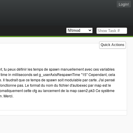
Login!
Quick Actions
nt, tu peux définir les temps de spawn manuellement avec ces variables
wn time in milliseconds set g_userAxisRespawnTime "15" Cependant, cela
. Il faudrait que ce temps de spawn soit modulable par carte. J'ai pensé
e fonctionne pas. Le format du nom du fichier d'autoexec par map est le
matiquement cette cfg au lancement de la map caen2.pk3 Ce système
n. Merci.